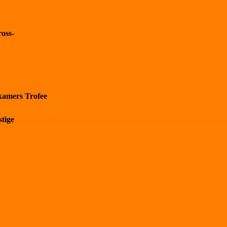
oss-
kamers Trofee
tige