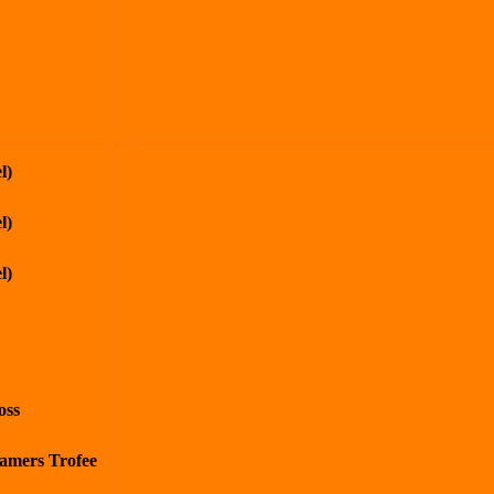
l)
l)
l)
oss
kamers Trofee