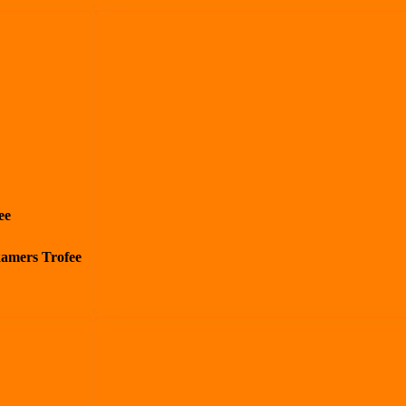
ee
kamers Trofee