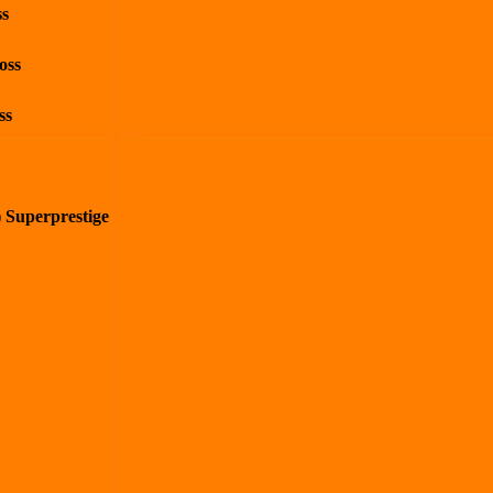
ss
oss
ss
) Superprestige