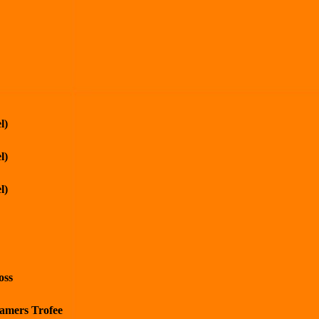
l)
l)
l)
oss
kamers Trofee