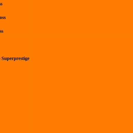
ss
oss
ss
) Superprestige