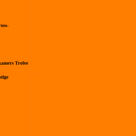
oss-
kamers Trofee
tige