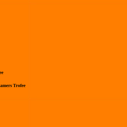
ee
kamers Trofee