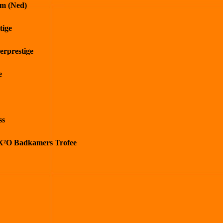
m (Ned)
tige
erprestige
e
ss
) X²O Badkamers Trofee