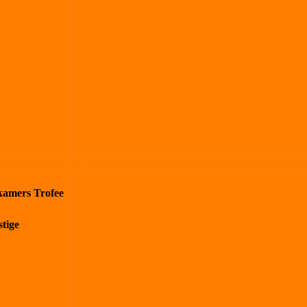
kamers Trofee
tige