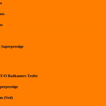
ss
oss
ss
) Superprestige
 X²O Badkamers Trofee
perprestige
m (Ned)