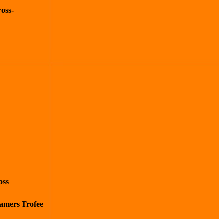
oss-
oss
kamers Trofee