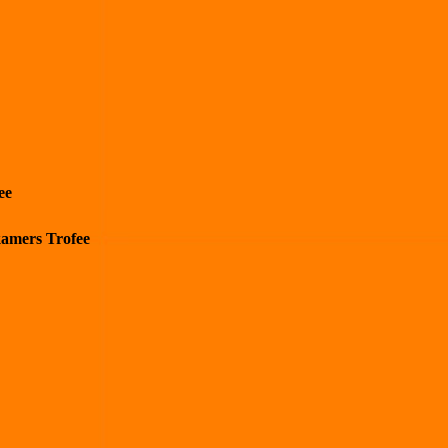
ee
kamers Trofee