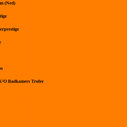
m (Ned)
tige
erprestige
e
ss
) X²O Badkamers Trofee