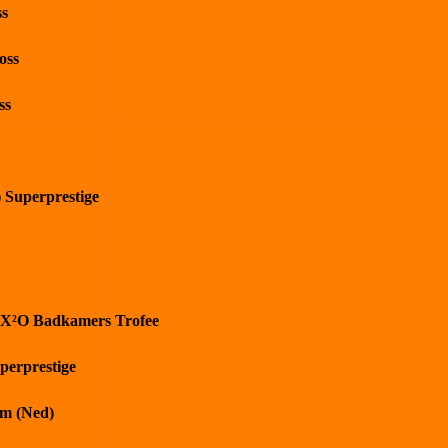
ss
oss
ss
) Superprestige
 X²O Badkamers Trofee
perprestige
m (Ned)