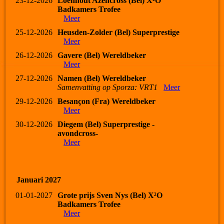
23-12-2026
Loenhout Azencross (Bel) X²O
Badkamers Trofee
Meer
25-12-2026
Heusden-Zolder (Bel) Superprestige
Meer
26-12-2026
Gavere (Bel) Wereldbeker
Meer
27-12-2026
Namen (Bel) Wereldbeker
Samenvatting op Sporza: VRT1
Meer
29-12-2026
Besançon (Fra) Wereldbeker
Meer
30-12-2026
Diegem (Bel) Superprestige -
avondcross-
Meer
Januari 2027
01-01-2027
Grote prijs Sven Nys (Bel) X²O
Badkamers Trofee
Meer