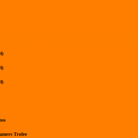
l)
l)
l)
oss
kamers Trofee