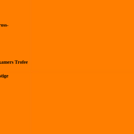
oss-
kamers Trofee
tige