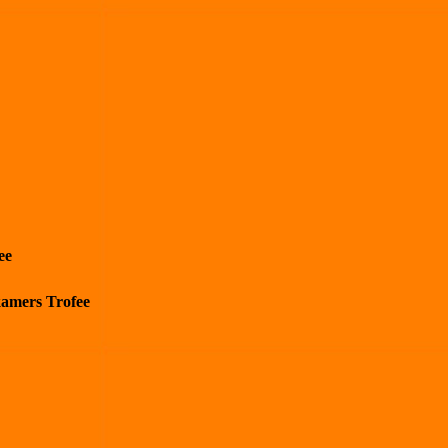
ee
kamers Trofee