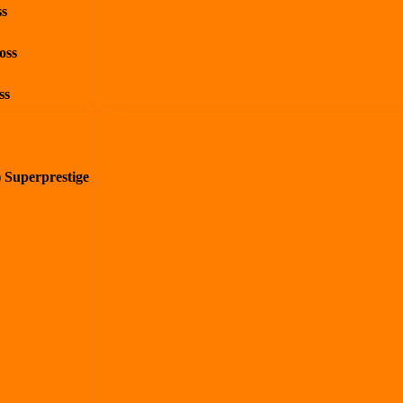
ss
oss
ss
) Superprestige