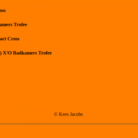
oss
kamers Trofee
act Cross
el) X²O Badkamers Trofee
© Kees Jacobs