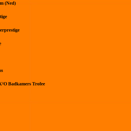
m (Ned)
tige
erprestige
e
ss
) X²O Badkamers Trofee