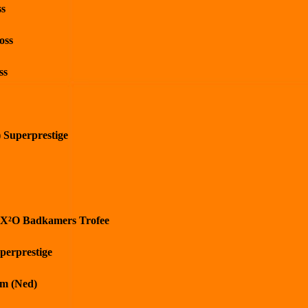
ss
oss
ss
) Superprestige
 X²O Badkamers Trofee
perprestige
m (Ned)